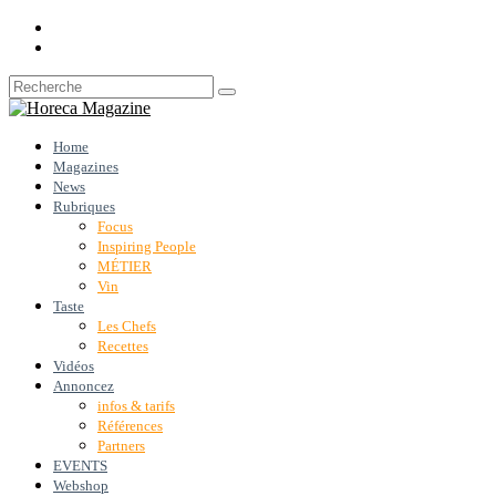
Home
Magazines
News
Rubriques
Focus
Inspiring People
MÉTIER
Vin
Taste
Les Chefs
Recettes
Vidéos
Annoncez
infos & tarifs
Références
Partners
EVENTS
Webshop