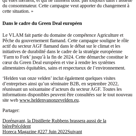
qu’elles méritent, et qui ne finissent donc pas toujours dans l’assiette
du consommateur. Cette campagne veut apporter du changement à
cette situation. »
Dans le cadre du Green Deal européen
Le VLAM fait partie du domaine de compétence Agriculture et
Pêche du gouvernement flamand. Cette campagne souligne le rôle
actif du secteur AGF flamand dans le débat sur le climat et les
initiatives de durabilité dans le cadre de la stratégie européenne
‘Farm to Fork’ jusqu’à la fin de 2024. Cette démarche constitue le
cœur du Green Deal européen et vise à rendre les systèmes
alimentaires équitables, sains et respectueux de l’environnement.
‘Helden van onze velden’ inclut également quelques visites
d’entreprises ainsi qu’un séminaire B2B, en septembre 2022,
réunissant un soixantaine d’acteurs du secteur AGF. Toutes les
informations disponibles peuvent être consultées sur le tout nouveau
site web
www.heldenvanonzevelden.eu
.
Partager:
Dorénavant, la Distillerie Rubbens brassera aussi de la
bière
Précédent
Horeca Magazine #227 Juin 2022
Suivant