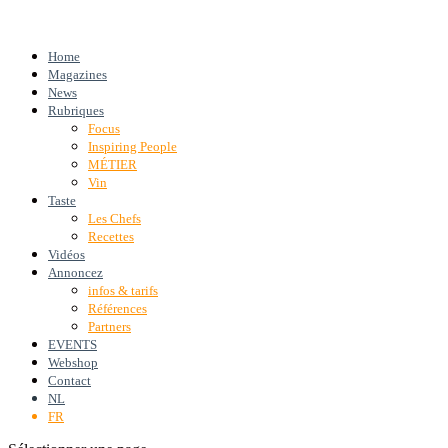
Home
Magazines
News
Rubriques
Focus
Inspiring People
MÉTIER
Vin
Taste
Les Chefs
Recettes
Vidéos
Annoncez
infos & tarifs
Références
Partners
EVENTS
Webshop
Contact
NL
FR