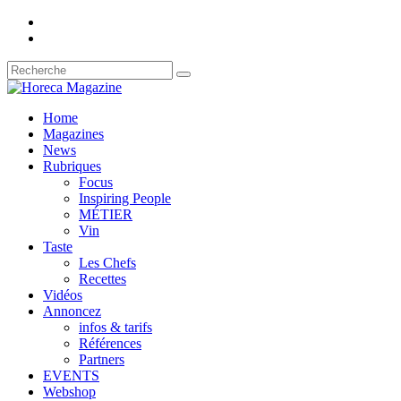
Home
Magazines
News
Rubriques
Focus
Inspiring People
MÉTIER
Vin
Taste
Les Chefs
Recettes
Vidéos
Annoncez
infos & tarifs
Références
Partners
EVENTS
Webshop