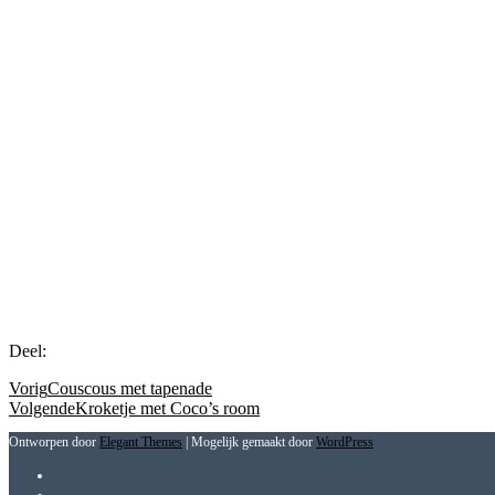
Deel:
Vorig
Couscous met tapenade
Volgende
Kroketje met Coco’s room
Ontworpen door
Elegant Themes
| Mogelijk gemaakt door
WordPress