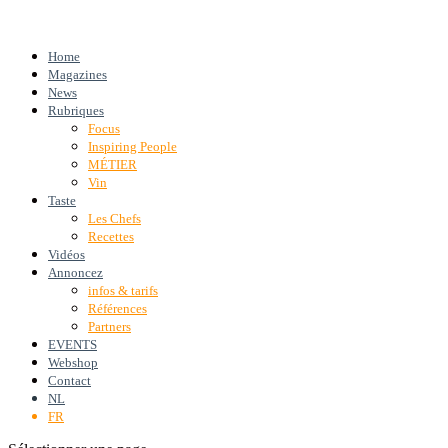
Home
Magazines
News
Rubriques
Focus
Inspiring People
MÉTIER
Vin
Taste
Les Chefs
Recettes
Vidéos
Annoncez
infos & tarifs
Références
Partners
EVENTS
Webshop
Contact
NL
FR