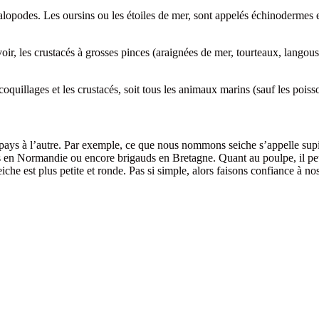
alopodes. Les oursins ou les étoiles de mer, sont appelés échinodermes et 
ir, les crustacés à grosses pinces (araignées de mer, tourteaux, langouste
s coquillages et les crustacés, soit tous les animaux marins (sauf les pois
’un pays à l’autre. Par exemple, ce que nous nommons seiche s’appelle s
 en Normandie ou encore brigauds en Bretagne. Quant au poulpe, il peut
eiche est plus petite et ronde. Pas si simple, alors faisons confiance à no