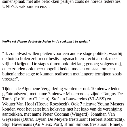
samenspraak met alle betrokken partijen zoals de horeca federaties,
UNIZO, vakbonden enz.”.
Welke rol dienen de hotelscholen in de toekomst te spelen?
“Ik zou alvast willen pleiten voor een andere stage politiek, waarbij
de hotelscholen zelf meer beslissingsmacht en -recht alsook meer
vrijheid krijgen. De stages duren ook niet lang genoeg volgens mij,
en er zouden ook meer mogelijkheden moeten ontstaan om een
buitenlandse stage te kunnen realiseren met langere termijnen zoals
vroeger”.
Tijdens de Algemene Vergadering werden er ook 10 nieuwe leden
geïntroniseerd, met name 3 nieuwe Mastercooks, zijnde Tanguy De
Turck (Le Vieux Château), Stefaan Lauwereins (VLASS) en
Wouter Van Hoof (Hoeve Roesbeek). Ook 7 nieuwe Young Masters
konden voor het eerst hun koksvets met het logo van de vereniging
aantrekken, met name Pieter Cooman (Wingerd), Jonathan Van
Geyseleer (Oltra), Dylan De Meyere (restaurant Herbert Robbrecht),
Stijn Havermans (Au Vieux Port), Bram Simons (restaurant Emiel),