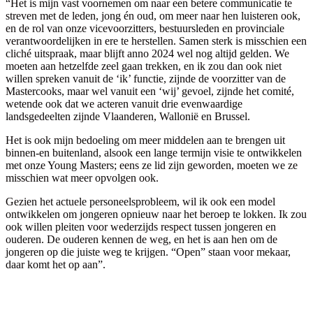
“Het is mijn vast voornemen om naar een betere communicatie te
streven met de leden, jong én oud, om meer naar hen luisteren ook,
en de rol van onze vicevoorzitters, bestuursleden en provinciale
verantwoordelijken in ere te herstellen. Samen sterk is misschien een
cliché uitspraak, maar blijft anno 2024 wel nog altijd gelden. We
moeten aan hetzelfde zeel gaan trekken, en ik zou dan ook niet
willen spreken vanuit de ‘ik’ functie, zijnde de voorzitter van de
Mastercooks, maar wel vanuit een ‘wij’ gevoel, zijnde het comité,
wetende ook dat we acteren vanuit drie evenwaardige
landsgedeelten zijnde Vlaanderen, Wallonië en Brussel.
Het is ook mijn bedoeling om meer middelen aan te brengen uit
binnen-en buitenland, alsook een lange termijn visie te ontwikkelen
met onze Young Masters; eens ze lid zijn geworden, moeten we ze
misschien wat meer opvolgen ook.
Gezien het actuele personeelsprobleem, wil ik ook een model
ontwikkelen om jongeren opnieuw naar het beroep te lokken. Ik zou
ook willen pleiten voor wederzijds respect tussen jongeren en
ouderen. De ouderen kennen de weg, en het is aan hen om de
jongeren op die juiste weg te krijgen. “Open” staan voor mekaar,
daar komt het op aan”.