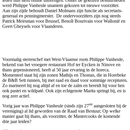
leden hun stem online uitbrengen. Onder de gekozen bestuursleden
werd Philippe Vanheule unaniem gekozen tot nieuwe voorzitter.
Aan zijn zijde behoudt Daniel Molmans zijn functie als secretaris-
generaal en penningmeester. De ondervoorzitters zijn nog steeds
Patrick Meirsman voor Brussel, Benoît Bourivain voor Wallonië en
Geert Gheysels voor Vlaanderen.
Voormalig sterrenchef met West-Vlaamse roots Philippe Vanheule,
bekend van het vroegere restaurant Hof ter Eycken in Ninove en
thans gepensioneerd, heeft al 50 jaar ervaring in de horeca.
Momenteel staat hij zijn zonen Mathijs en Thomas, die in Horebeke
de B&B Sett runnen, bij met raad en daad voor sommige recepturen.
Zo marineert hij nog altijd af en toe de zalm en bereidt hij voor hen
ook pastei en wildpaté. Ook zijn echtgenote Marita springt bij, en is
nog zeer actief.
ste
Vorig jaar was Philippe Vanheule (sinds zijn 27
aangesloten bij de
vereniging) al lid geworden van de Raad van Bestuur; Op welke
manier gaat hij thans, als voorzitter, de Mastercooks de komende
drie jaar leiden?