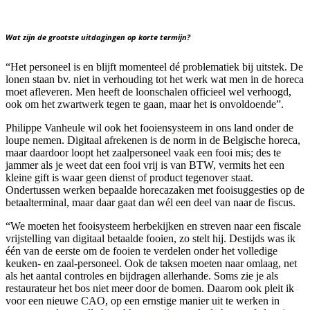
Wat zijn de grootste uitdagingen op korte termijn?
“Het personeel is en blijft momenteel dé problematiek bij uitstek. De
lonen staan bv. niet in verhouding tot het werk wat men in de horeca
moet afleveren. Men heeft de loonschalen officieel wel verhoogd,
ook om het zwartwerk tegen te gaan, maar het is onvoldoende”.
Philippe Vanheule wil ook het fooiensysteem in ons land onder de
loupe nemen. Digitaal afrekenen is de norm in de Belgische horeca,
maar daardoor loopt het zaalpersoneel vaak een fooi mis; des te
jammer als je weet dat een fooi vrij is van BTW, vermits het een
kleine gift is waar geen dienst of product tegenover staat.
Ondertussen werken bepaalde horecazaken met fooisuggesties op de
betaalterminal, maar daar gaat dan wél een deel van naar de fiscus.
“We moeten het fooisysteem herbekijken en streven naar een fiscale
vrijstelling van digitaal betaalde fooien, zo stelt hij. Destijds was ik
één van de eerste om de fooien te verdelen onder het volledige
keuken- en zaal-personeel. Ook de taksen moeten naar omlaag, net
als het aantal controles en bijdragen allerhande. Soms zie je als
restaurateur het bos niet meer door de bomen. Daarom ook pleit ik
voor een nieuwe CAO, op een ernstige manier uit te werken in