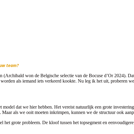
n uw team?
n (Archibald won de Belgische selectie van de Bocuse d’Or 2024). Dat g
 worden als iemand iets verkeerd kookte. Nu leg ik het uit, proberen 
et model dat we hier hebben. Het vereist natuurlijk een grote ­investerin
ed. Maar als we ooit moeten inkrimpen, kunnen we de structuur ook aanp
l het grote probleem. De kloof tussen het topsegment en eenvoudigere re